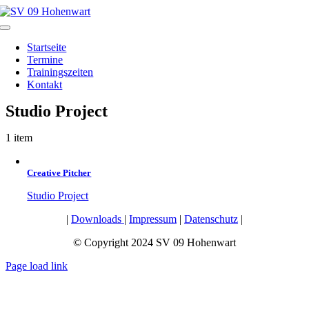
Zum
Inhalt
Toggle
springen
Navigation
Startseite
Termine
Trainingszeiten
Kontakt
Studio Project
1 item
Creative Pitcher
Studio Project
|
Downloads
|
Impressum
|
Datenschutz
|
© Copyright 2024 SV 09 Hohenwart
Page load link
Nach
oben